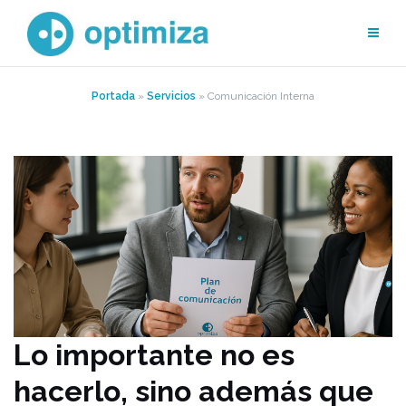
Saltar
al
contenido
Portada
»
Servicios
»
Comunicación Interna
Lo importante no es
hacerlo, sino además que